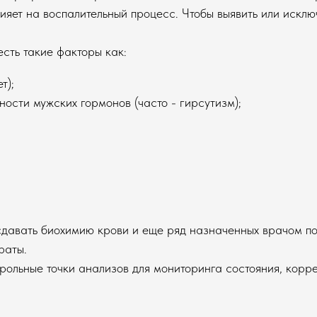
лияет на воспалительный процесс. Чтобы выявить или искл
есть такие факторы как:
т);
ости мужских гормонов (часто - гирсутизм);
авать биохимию крови и еще ряд назначенных врачом пок
раты.
рольные точки анализов для мониторинга состояния, кор