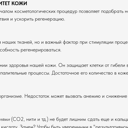
ИТЕТ КОЖИ
алом косметологических процедур позволяет подобрать н
твия и ускорить регенерацию.
ля наших тканей, но и важный фактор при стимуляции проце
особность регенерироваться.
ии здоровья нашей кожи. Он защищает клетки от гибели в
лительные процессы. Достаточное его количество в коже -
организме. Недостаток может вызвать анемию и снижение и
иями
(СО2, нити и тд.) не будет лишним сдать еще и кальци
ю кислоту. Зачем? Чтобы быть уверенными в "результативно