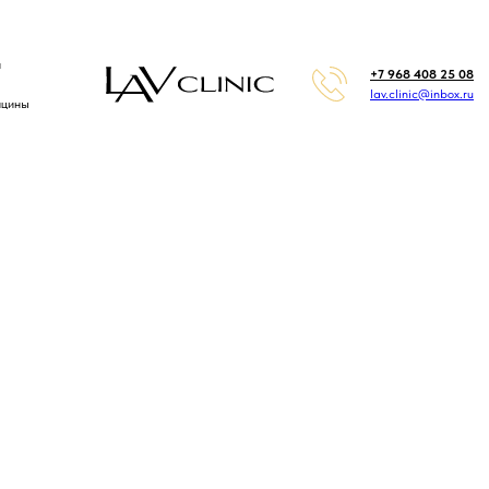
й
+7 968 408 25 08
lav.clinic@inbox.ru
ицины