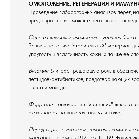
ОМОЛОЖЕНИЕ, РЕГЕНЕРАЦИЯ И ИММУН
Проведение лабораторных анализов перед нач
предотвратить возможные негативные последс
Один из ключевых элементов - уровень белка.
Белок - не только "строительный" материал д
упругость и эластичность кожи, а также ее сп
Витамин D
играет решающую роль в обеспечен
пептидов-антибиотиков, предотвращающих воспа
свежо и молодо.
Ферритин
- отвечает за "хранение" железа в 
сказывается на волосах, ногтях и коже.
Перед серьезными косметологическими инваз
марганец, витамины В12, В6, В1, В9, фолиеву