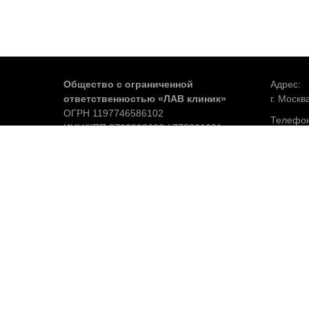
Общество с ограниченной
Адрес:
ответственностью «ЛАВ клиник»
г. Москв
ОГРН 1197746586102
Телефон
ИНН/КПП 9723092602 / 772301001
+7 968 4