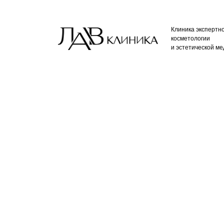
Клиника экспертн
косметологии
и эстетической м