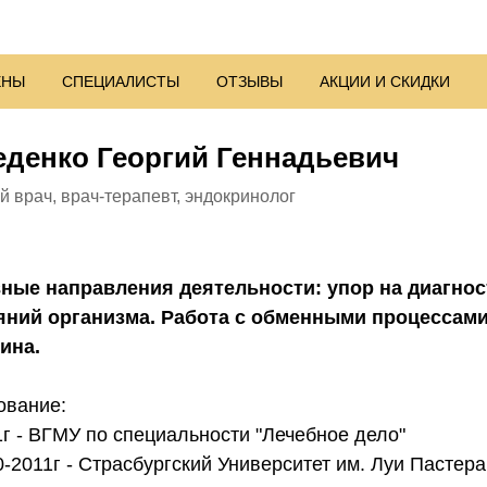
ЕНЫ
СПЕЦИАЛИСТЫ
ОТЗЫВЫ
АКЦИИ И СКИДКИ
еденко Георгий Геннадьевич
 врач, врач-терапевт, эндокринолог
ные направления деятельности: упор на диагно
яний организма. Работа с обменными процессам
ина.
ование:
1г - ВГМУ по специальности "Лечебное дело"
-2011г - Страсбургский Университет им. Луи Пастер