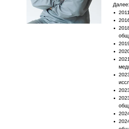
Далее
2011
201
201
общ
201
202
202
мед
202
исс
202
202
общ
202
202
общ