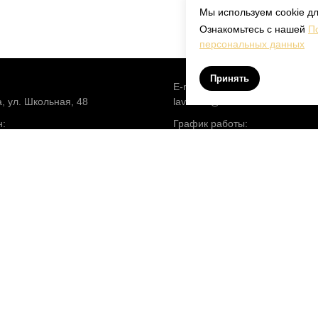
Мы используем cookie дл
Ознакомьтесь с нашей
П
персональных данных
Принять
E-mail:
а, ул. Школьная, 48
lav.clinic@inbox.ru
:
График работы:
08 25 08
вт-вскр 10:00-22:00
Приемные часы генерального
директора Сапрыкиной Е.Д.:
По четным пн каждого месяца: 
16:00
(по предварительной записи)
Приемные часы И.О. генераль
директора Лаврентьевой Э.А.
По четным пн каждого месяца: 
16:00
(по предварительной записи)