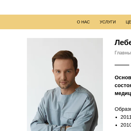
О НАС
УСЛУГИ
Ц
Леб
Главный
Основ
состо
медиц
Образ
201
2010