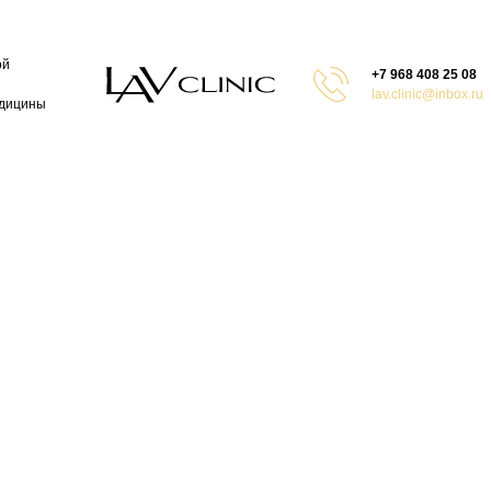
ой
+7 968 408 25 08
lav.clinic@inbox.ru
едицины