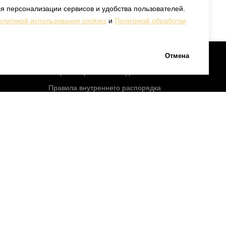
я персонализации сервисов и удобства пользователей.
олитикой использования cookies
и
Политикой обработки
Отмена
Политика в области обработки и
защиты персональных данных
Правила внутреннего распорядка
Пользовательское соглашение
Стандарты и клинические
рекомендации
с 12:00-
Медицинская документация
Налоговый вычет
ного
с 12:00-